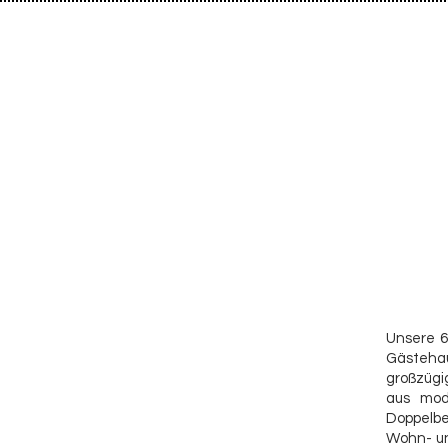
Unsere 6
Gästehaus
großzügi
aus mode
Doppelbe
Wohn- un