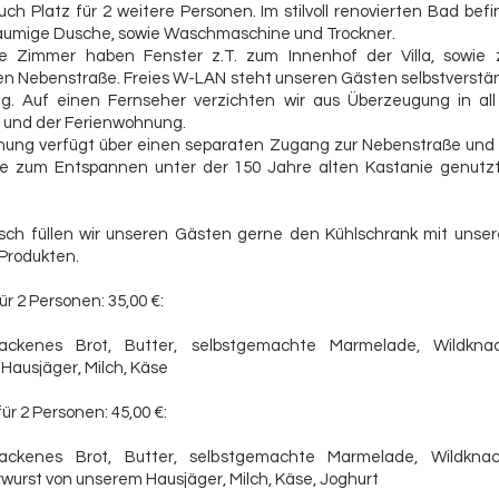
ch Platz für 2 weitere Personen. Im stilvoll renovierten Bad befi
äumige Dusche, sowie Waschmaschine und Trockner.
e Zimmer haben Fenster z.T. zum Innenhof der Villa, sowie z
n Nebenstraße. Freies W-LAN steht unseren Gästen selbstverstän
g. Auf einen Fernseher verzichten wir aus Überzeugung in all
und der Ferienwohnung.
ung verfügt über einen separaten Zugang zur Nebenstraße und 
e zum Entspannen unter der 150 Jahre alten Kastanie genutz
ch füllen wir unseren Gästen gerne den Kühlschrank mit unser
Produkten.
ür 2 Personen: 35,00 €:
ackenes Brot, Butter, selbstgemachte Marmelade, Wildkna
Hausjäger, Milch, Käse
ür 2 Personen: 45,00 €:
ackenes Brot, Butter, selbstgemachte Marmelade, Wildkna
rwurst von unserem Hausjäger, Milch, Käse, Joghurt