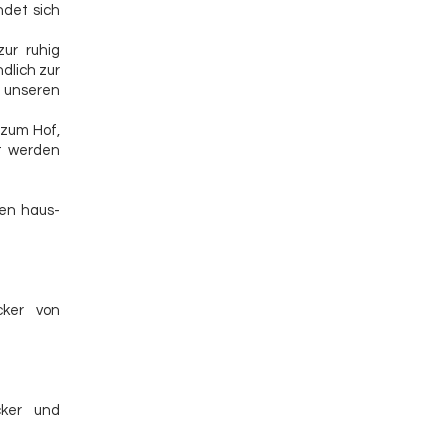
ndet sich
ur ruhig
dlich zur
 unseren
zum Hof,
t werden
en haus-
cker von
cker und