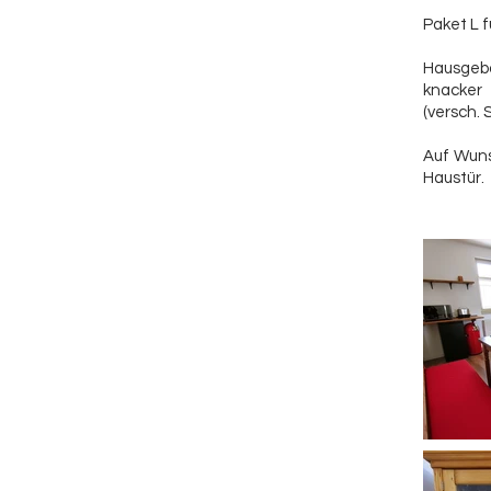
Paket L f
Hausgeb
knacker 
(versch. 
Auf Wuns
Haustür.