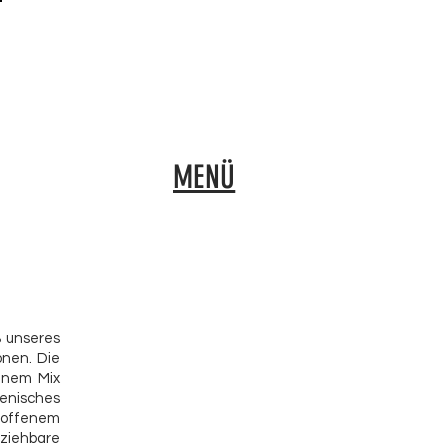
MENÜ
 unseres
onen. Die
inem Mix
enisches
 offenem
sziehbare