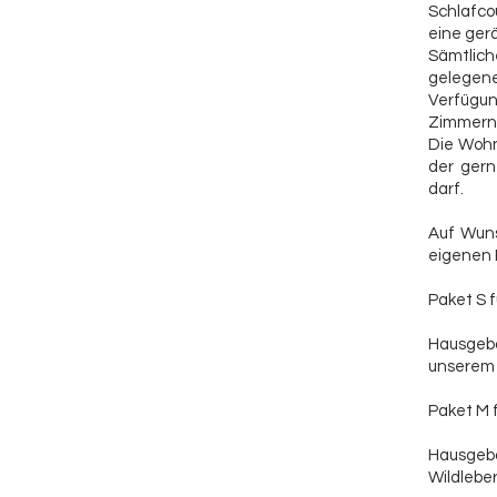
Schlafcou
eine ger
Sämtlich
gelegene
Verfügun
Zimmern 
Die Wohn
der gern
darf.
Auf Wuns
eigenen 
Paket S f
Hausgeb
unserem 
Paket M f
Hausgeb
Wildlebe