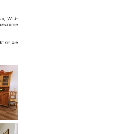
e, Wild-
äsecreme
kt an die