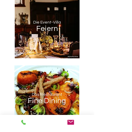
D
ie Event-Villa
Feiern
Das Restaurant
Fine Dining